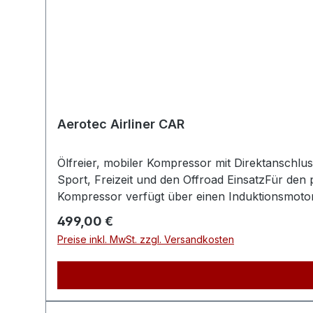
Aerotec Airliner CAR
Ölfreier, mobiler Kompressor mit Direktanschlus
Sport, Freizeit und den Offroad EinsatzFür den 
Kompressor verfügt über einen Induktionsmotor
Anschluss an die BatterieTechnische Daten:Lä
Regulärer Preis:
499,00 €
ca.7kgAnschlussspannung12 / 24VSchalldruckpege
Preise inkl. MwSt. zzgl. Versandkosten
24VVerdichter Drehzahl von bis1650 - 3300mi
Porsche-Str. 16, 63500 Seligenstadt, Deutschla