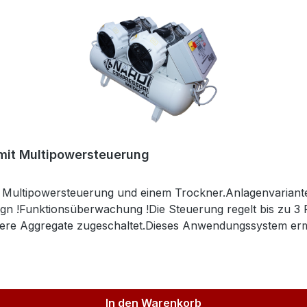
mit Multipowersteuerung
e Multipowersteuerung und einem Trockner.Anlagenvariante 
n !Funktionsüberwachung !Die Steuerung regelt bis zu 3 
re Aggregate zugeschaltet.Dieses Anwendungssystem ermög
h des Anwenders individuell an.Durch die spezielle Steue
m eine gleichbleibende Aggregatbeanspruchung zu gewährle
aufwände deutlich optimiert.Bei mehreren Aggregaten wird
rbeitszeit des Kompressors und die Arbeitszeiten jeder ei
In den Warenkorb