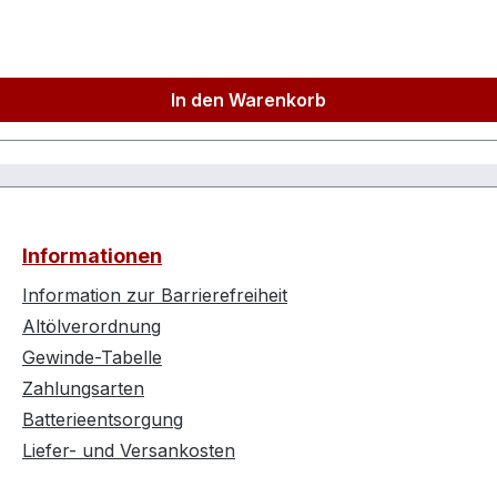
fentlastungVentile aus EdelstahlTechnische Daten:Länge 
tto)
Anschlussspannung230VNetzfrequenz50HzMotorleistung1.1
geschmiertÖlfreiAnsaugleistung ca.240l/minFüllleistung c
In den Warenkorb
halt5lBehälter stehend / liegendLiegendHerstellerpro)
ndinfo@aerotec.info
Informationen
Information zur Barrierefreiheit
Altölverordnung
Gewinde-Tabelle
Zahlungsarten
Batterieentsorgung
Liefer- und Versankosten