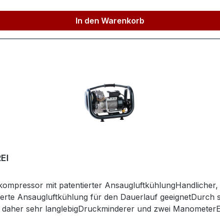
nd gewährleistet jahrelang zuverlässige Hygiene und Schutz
 (Produkt) ca.1100mmBreite/Tiefe (Produkt) ca.540mmHöh
In den Warenkorb
nen und außen
etzfrequenz50HzMotorleistung1.8kWFlüsterleiseNeinSchal
g ca.250l/minErläuterung Fülleistungbei 5 barAnzahl der Z
alt90lBehälter stehend / liegendLiegendHerstellerpro)
ndinfo@aerotec.info
EI
ompressor mit patentierter AnsaugluftkühlungHandlicher, le
rte Ansaugluftkühlung für den Dauerlauf geeignetDurch s
¹, daher sehr langlebigDruckminderer und zwei Manometer