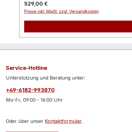
KondensatablassCondor Druckschalter mit Anlau
Regulärer Preis:
529,00 €
ca.310mmHöhe (Produkt) ca.390mmGewicht (Ne
Preise inkl. MwSt. zzgl. Versandkosten
ca.23kgSchallgedämmtNeinDruckluftbehälter✔
Lw90dB(A)Schalldruckpegel Lp72dB(A)Ölfrei / Öl
Drehzahl1400min¯¹Höchstdruck10barBehälterin
Porsche-Str. 16, 63500 Seligenstadt, Deutschla
Service-Hotline
Unterstützung und Beratung unter:
+49-6182-993870
Mo-Fr, 09:00 - 16:00 Uhr
Oder über unser
Kontaktformular
.