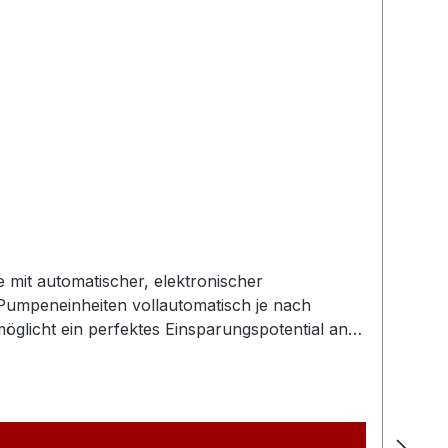
mit automatischer, elektronischer
Pumpeneinheiten vollautomatisch je nach
licht ein perfektes Einsparungspotential an
rungsprogrammierung wird bei mehreren
isten.So wird für jedes Aggregat eine gleiche
 dem Endanwender eine Ausfallsicherheit
nzelnen Pumpeneinheit.Die Motorschalter haben