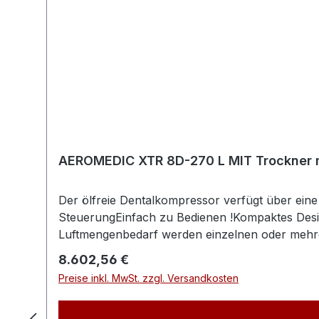
AEROMEDIC XTR 8D-270 L MIT Trockner 
Der ölfreie Dentalkompressor verfügt über ein
SteuerungEinfach zu Bedienen !Kompaktes Desig
Luftmengenbedarf werden einzelnen oder mehre
Energiekosten und passt sich dem Luftverbrauc
Regulärer Preis:
8.602,56 €
Aggregaten das Rotationsprinzip angewendet, u
Preise inkl. MwSt. zzgl. Versandkosten
Laufleistung erzielt, welche auch die Wartungs
garantiert.Die Steuerung speichert die Gesamta