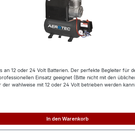
s an 12 oder 24 Volt Batterien. Der perfekte Begleiter für 
professionellen Einsatz geeignet (Bitte nicht mit den übli
 der wahlweise mit 12 oder 24 Volt betrieben werden kann
nge (Produkt) ca.410mmBreite/Tiefe (Produkt) ca.150mmHö
l Lp74dB(A)Ölfrei / ÖlgeschmiertÖlfreiFüllleistung von bi
n¯¹Höchstdruck8barBehälterinhalt5lHerstellerpro)SALE
ndinfo@aerotec.info
In den Warenkorb