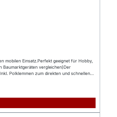
den mobilen Einsatz.Perfekt geeignet für Hobby,
chen Baumarktgeräten vergleichen)Der
Inkl. Polklemmen zum direkten und schnellen
he (Produkt) ca.390mmGewicht (Netto)
s ca.60 - 120l/minErläuterung Fülleistung12 –
S GmbH, AEROTEC KompressorenFerdinand-