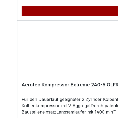
Die langlebige Beschichtung ist wartungsfrei u
Daten:Luftklasse2Behandlungsplätze3 – 4Länge
ca.71kgSchallgedämmtNeinDruckluftbehälterin
korrosionsbeschichtetAnschlussspannung230VN
Lp73dB(A)Ölfrei / ÖlgeschmiertÖlfreiFüllleistun
Drehzahl1440min¯¹Höchstdruck8barBehälterinh
Porsche-Str. 16, 63500 Seligenstadt, Deutschla
Aerotec Kompressor Extreme 240-5 ÖLFR
Für den Dauerlauf geeigneter 2 Zylinder Kolbenk
Kolbenkompressor mit V AggregatDurch patentie
BaustelleneinsatzLangsamläufer mit 1400 min¯