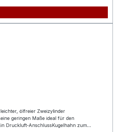
.Technische
e (Produkt) ca.810mmGewicht (Netto)
lleistungspegel Lw91dB(A)Schalldruckpegel
ylinder4Anzahl der Verdichtungsstufen1Verdichter
SALES GmbH, AEROTEC KompressorenFerdinand-
ichter, ölfreier Zweizylinder
eine geringen Maße ideal für den
Ein Druckluft-AnschlussKugelhahn zum