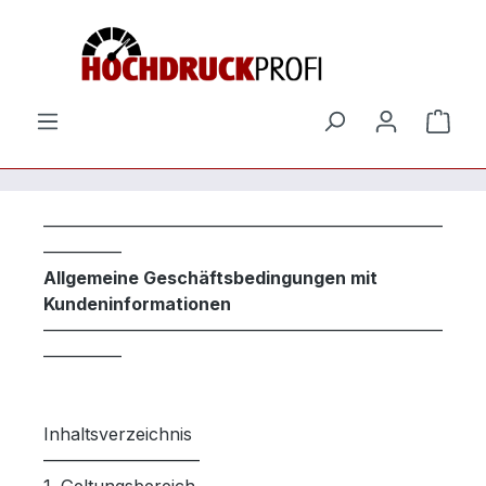
Zum Hauptinhalt springen
Ware
––––––––––––––––––––––––––––––––––––––––––––––
–––––––––
Allgemeine Geschäftsbedingungen mit
Kundeninformationen
––––––––––––––––––––––––––––––––––––––––––––––
–––––––––
Inhaltsverzeichnis
––––––––––––––––––