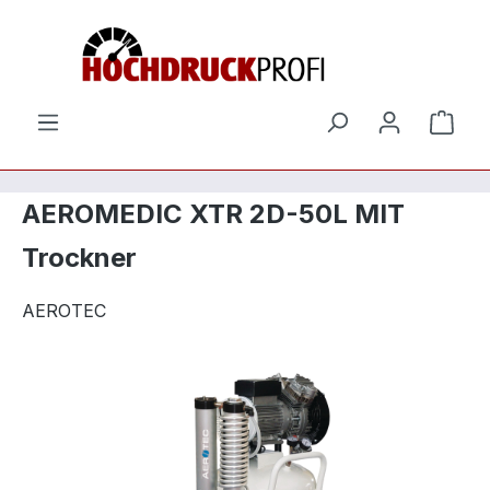
Zum Hauptinhalt springen
Ware
AEROMEDIC XTR 2D-50L MIT
Trockner
AEROTEC
Bildergalerie überspringen