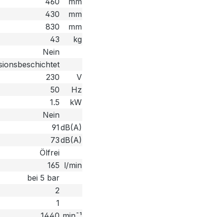
460
mm
430
mm
830
mm
43
kg
Nein
sionsbeschichtet
230
V
50
Hz
1.5
kW
Nein
91
dB(A)
73
dB(A)
Ölfrei
165
l/min
bei 5 bar
2
1
1440
min¯¹