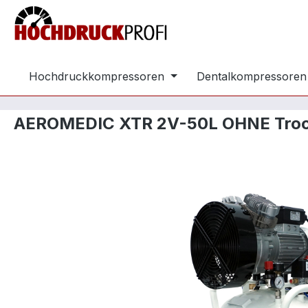
m Hauptinhalt springen
Zur Suche springen
Zur Hauptnavigation springen
Hochdruckkompressoren
Dentalkompressoren
AEROMEDIC XTR 2V-50L OHNE Troc
Bildergalerie überspringen