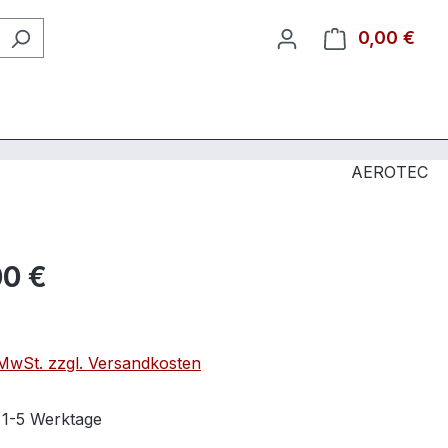
0,00 €
Ware
AEROTEC
00 €
. MwSt. zzgl. Versandkosten
t 1-5 Werktage