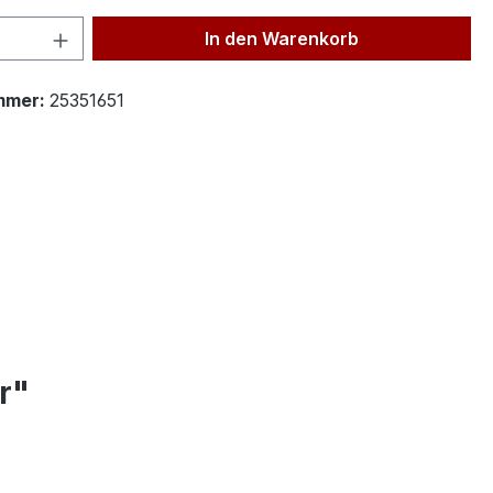
 Anzahl: Gib den gewünschten Wert ein 
In den Warenkorb
mmer:
25351651
r"