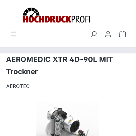
Zum Hauptinhalt springen
Ware
AEROMEDIC XTR 4D-90L MIT
Trockner
AEROTEC
Bildergalerie überspringen