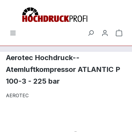
Zum Hauptinhalt springen
Ware
Aerotec Hochdruck--
Atemluftkompressor ATLANTIC P
100-3 - 225 bar
AEROTEC
Bildergalerie überspringen