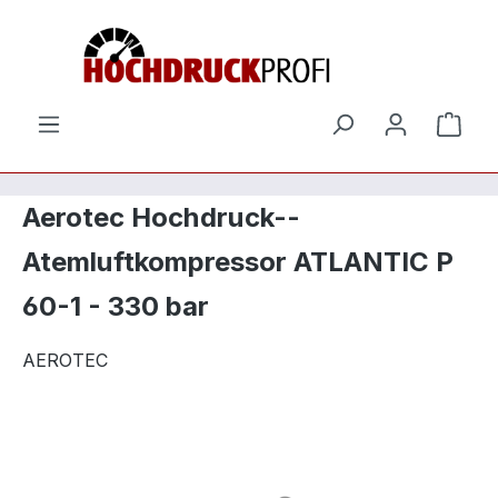
Zum Hauptinhalt springen
Ware
Aerotec Hochdruck--
Atemluftkompressor ATLANTIC P
60-1 - 330 bar
AEROTEC
Bildergalerie überspringen