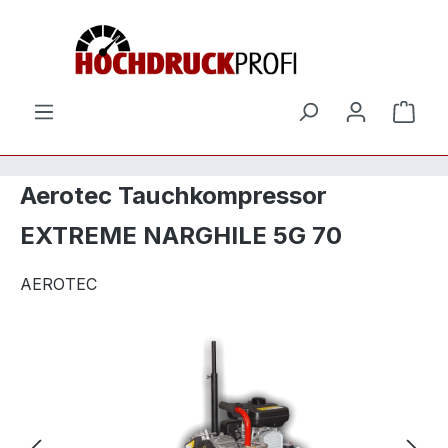
Zum Hauptinhalt springen
Ware
Aerotec Tauchkompressor
EXTREME NARGHILE 5G 70
AEROTEC
Bildergalerie überspringen