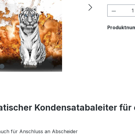
Produkt
Produktnu
tischer Kondensatabaleiter für 
hlauch für Anschluss an Abscheider