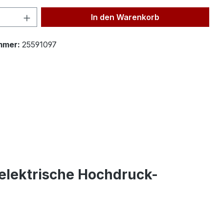
 Anzahl: Gib den gewünschten Wert ein 
In den Warenkorb
mmer:
25591097
elektrische Hochdruck-