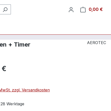
0,00 €
Ware
AEROTEC
en + Timer
 €
. MwSt. zzgl. Versandkosten
t 28 Werktage