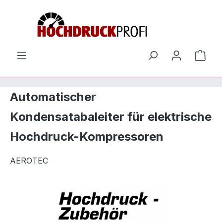
Zum Hauptinhalt springen
Ware
Automatischer
Kondensatabaleiter für elektrische
Hochdruck-Kompressoren
AEROTEC
Bildergalerie überspringen