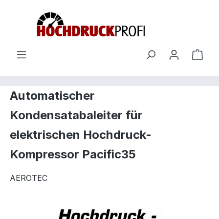
Zum Hauptinhalt springen
Ware
Automatischer
Kondensatabaleiter für
elektrischen Hochdruck-
Kompressor Pacific35
AEROTEC
Bildergalerie überspringen