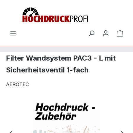
Zum Hauptinhalt springen
Ware
Filter Wandsystem PAC3 - L mit
Sicherheitsventil 1-fach
AEROTEC
Bildergalerie überspringen