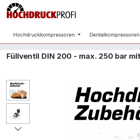
m Hauptinhalt springen
Zur Suche springen
Zur Hauptnavigation springen
Hochdruckkompressoren
Dentalkompressoren
Füllventil DIN 200 - max. 250 bar 
Bildergalerie überspringen