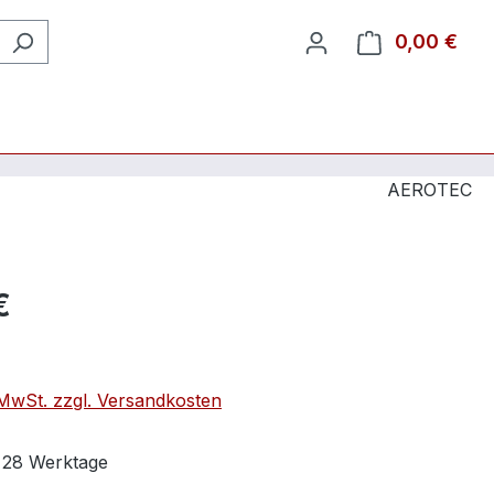
0,00 €
Ware
AEROTEC
€
. MwSt. zzgl. Versandkosten
t 28 Werktage