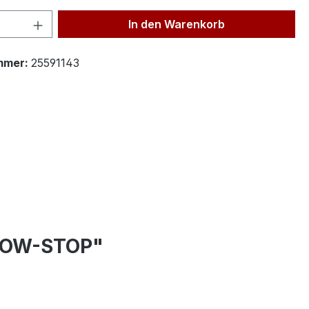
 Anzahl: Gib den gewünschten Wert ein 
In den Warenkorb
mmer:
25591143
 FLOW-STOP"