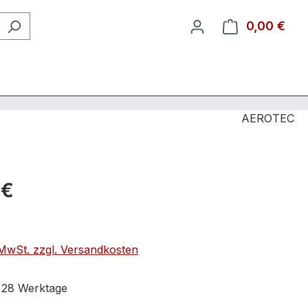
0,00 €
Ware
AEROTEC
 €
. MwSt. zzgl. Versandkosten
t 28 Werktage