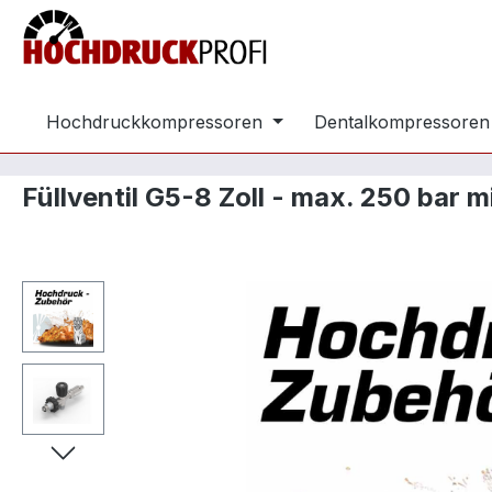
m Hauptinhalt springen
Zur Suche springen
Zur Hauptnavigation springen
Hochdruckkompressoren
Dentalkompressoren
Füllventil G5-8 Zoll - max. 250 bar 
Bildergalerie überspringen