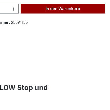
 Anzahl: Gib den gewünschten Wert ein 
In den Warenkorb
mmer:
25591155
 FLOW Stop und