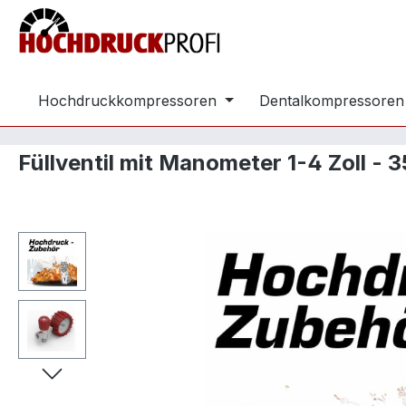
m Hauptinhalt springen
Zur Suche springen
Zur Hauptnavigation springen
Hochdruckkompressoren
Dentalkompressoren
Füllventil mit Manometer 1-4 Zoll - 
Bildergalerie überspringen