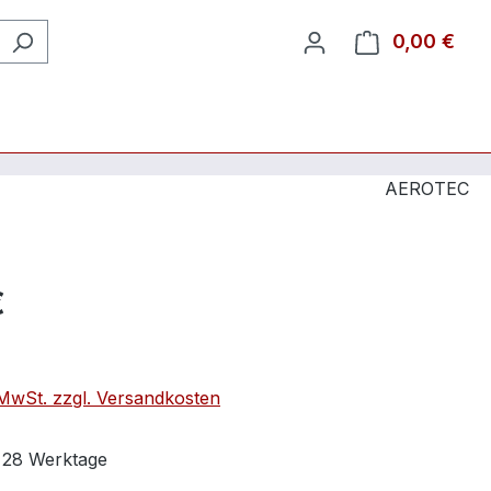
0,00 €
Ware
AEROTEC
€
. MwSt. zzgl. Versandkosten
t 28 Werktage