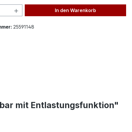
 Anzahl: Gib den gewünschten Wert ein 
In den Warenkorb
mmer:
25591148
 bar mit Entlastungsfunktion"