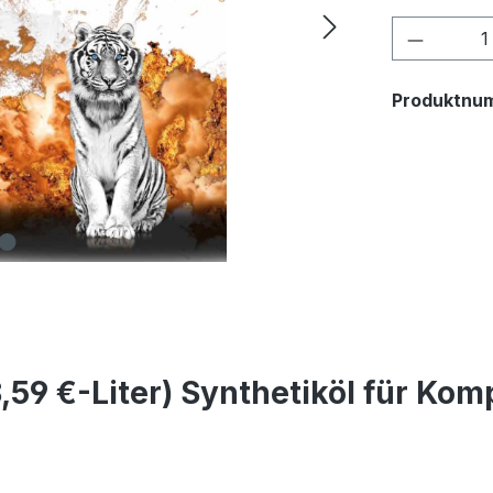
Produkt
Produktnu
,59 €-Liter) Synthetiköl für Kom