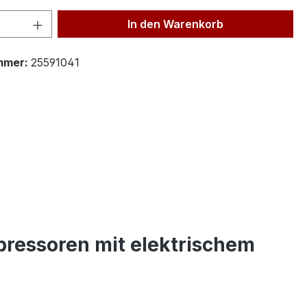
 Anzahl: Gib den gewünschten Wert ein 
In den Warenkorb
mmer:
25591041
pressoren mit elektrischem