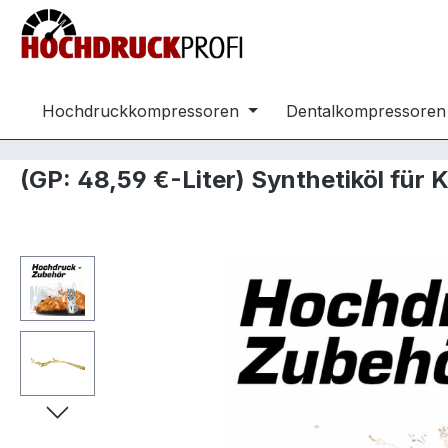
m Hauptinhalt springen
Zur Suche springen
Zur Hauptnavigation springen
Hochdruckkompressoren
Dentalkompressoren
(GP: 48,59 €-Liter) Synthetiköl für
Bildergalerie überspringen