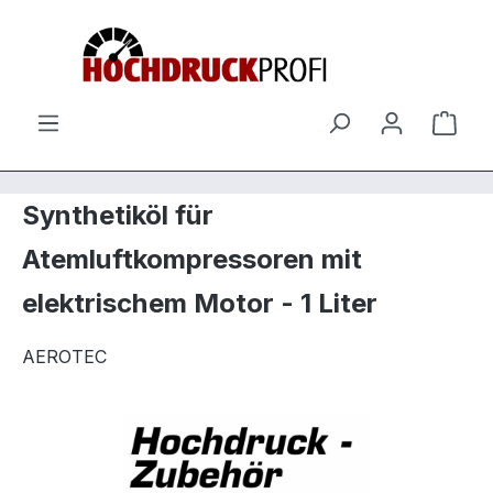
Zum Hauptinhalt springen
Ware
Synthetiköl für
Atemluftkompressoren mit
elektrischem Motor - 1 Liter
AEROTEC
Bildergalerie überspringen